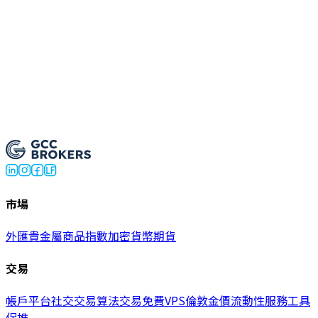
開設真實帳戶
市場
外匯
貴金屬
商品
指數
加密貨幣
期貨
交易
帳戶
平台
社交交易
算法交易
免費VPS
倫敦金價
流動性服務
工具
促推