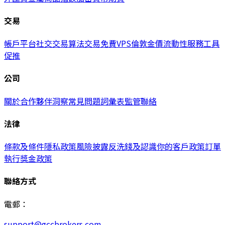
交易
帳戶
平台
社交交易
算法交易
免費VPS
倫敦金價
流動性服務
工具
促推
公司
關於
合作夥伴
洞察
常見問題
詞彙表
監管
聯絡
法律
條款及條件
隱私政策
風險披露
反洗錢及認識你的客戶政策
訂單
執行
獎金政策
聯絡方式
電郵：
support@gccbrokers.com