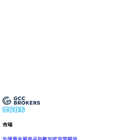
有哪些風險？
與外匯有什麼不同？
Trade Crypto Now
市場
外匯
貴金屬
商品
指數
加密貨幣
期貨