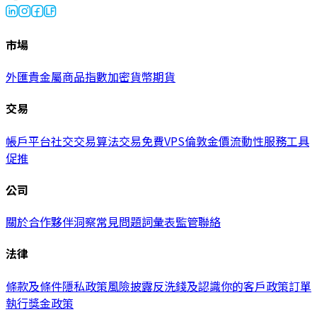
市場
外匯
貴金屬
商品
指數
加密貨幣
期貨
交易
帳戶
平台
社交交易
算法交易
免費VPS
倫敦金價
流動性服務
工具
促推
公司
關於
合作夥伴
洞察
常見問題
詞彙表
監管
聯絡
法律
條款及條件
隱私政策
風險披露
反洗錢及認識你的客戶政策
訂單
執行
獎金政策