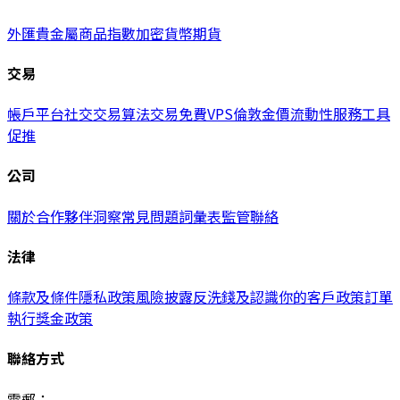
外匯
貴金屬
商品
指數
加密貨幣
期貨
交易
帳戶
平台
社交交易
算法交易
免費VPS
倫敦金價
流動性服務
工具
促推
公司
關於
合作夥伴
洞察
常見問題
詞彙表
監管
聯絡
法律
條款及條件
隱私政策
風險披露
反洗錢及認識你的客戶政策
訂單
執行
獎金政策
聯絡方式
電郵：