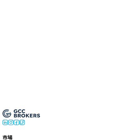
手是什麼？
交易使用相同的倉位規模嗎？
算器用於黃金和指數嗎？
開設真實賬戶
市場