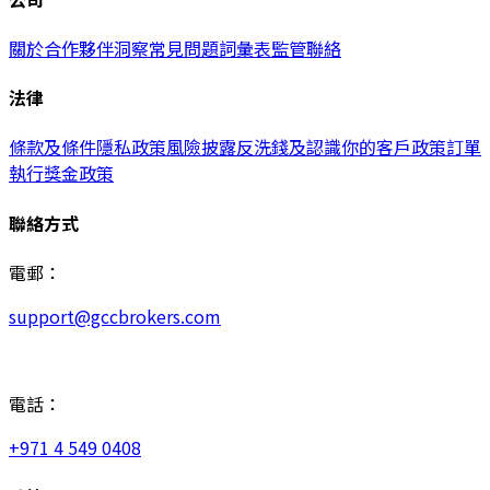
關於
合作夥伴
洞察
常見問題
詞彙表
監管
聯絡
法律
條款及條件
隱私政策
風險披露
反洗錢及認識你的客戶政策
訂單
執行
獎金政策
聯絡方式
電郵：
support@gccbrokers.com
電話：
+971 4 549 0408