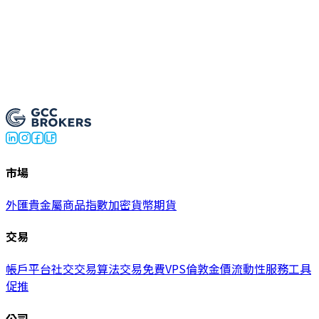
試用模擬帳戶
→
開設真實帳戶
市場
外匯
貴金屬
商品
指數
加密貨幣
期貨
交易
帳戶
平台
社交交易
算法交易
免費VPS
倫敦金價
流動性服務
工具
促推
公司