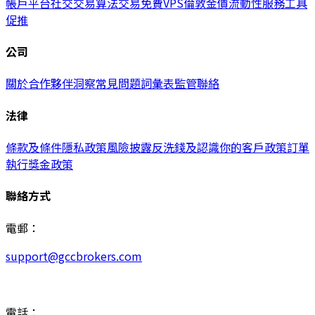
帳戶
平台
社交交易
算法交易
免費VPS
倫敦金價
流動性服務
工具
促推
公司
關於
合作夥伴
洞察
常見問題
詞彙表
監管
聯絡
法律
條款及條件
隱私政策
風險披露
反洗錢及認識你的客戶政策
訂單
執行
獎金政策
聯絡方式
電郵：
support@gccbrokers.com
電話：