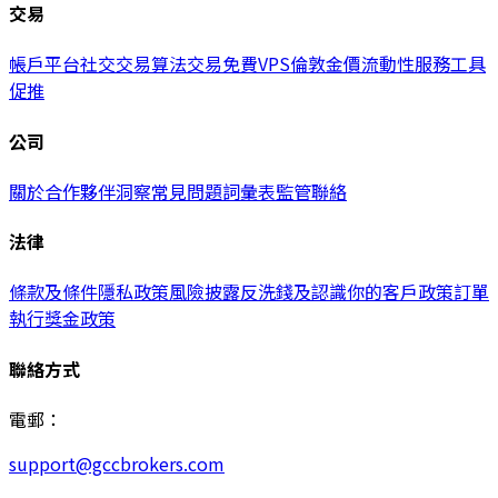
交易
帳戶
平台
社交交易
算法交易
免費VPS
倫敦金價
流動性服務
工具
促推
公司
關於
合作夥伴
洞察
常見問題
詞彙表
監管
聯絡
法律
條款及條件
隱私政策
風險披露
反洗錢及認識你的客戶政策
訂單
執行
獎金政策
聯絡方式
電郵：
support@gccbrokers.com