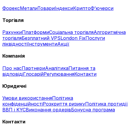
Форекс
Метали
Товари
Індекси
Крипто
Фʼючерси
Торгівля
Рахунки
Платформи
Соціальна торгівля
Алгоритмічна
торгівля
Безплатний VPS
London Fix
Послуги
ліквідності
Інструменти
Акції
Компанія
Про нас
Партнери
Аналітика
Питання та
відповіді
Глосарій
Регулювання
Контакти
Юридичні
Умови використання
Політика
конфіденційності
Розкриття ризику
Політика протидії
ВВП і KYC
Виконання ордерів
Бонусна програма
Контакти