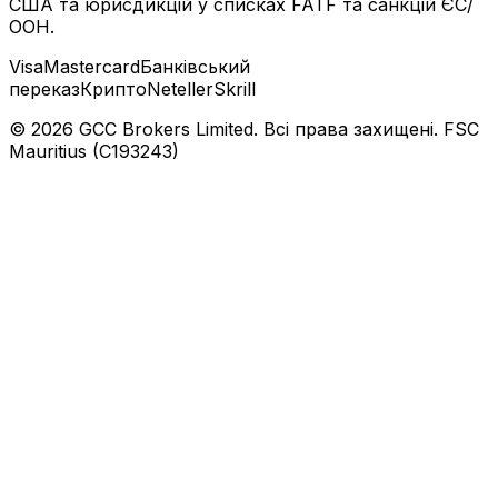
США та юрисдикцій у списках FATF та санкцій ЄС/
ООН.
Visa
Mastercard
Банківський
переказ
Крипто
Neteller
Skrill
© 2026 GCC Brokers Limited. Всі права захищені. FSC
Mauritius (C193243)