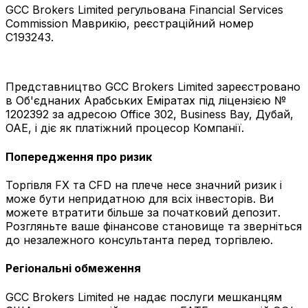
GCC Brokers Limited регульована Financial Services
Commission Маврикію, реєстраційний номер
C193243.
Представництво GCC Brokers Limited зареєстровано
в Об'єднаних Арабських Еміратах під ліцензією №
1202392 за адресою Office 302, Business Bay, Дубай,
ОАЕ, і діє як платіжний процесор Компанії.
Попередження про ризик
Торгівля FX та CFD на плече несе значний ризик і
може бути непридатною для всіх інвесторів. Ви
можете втратити більше за початковий депозит.
Розгляньте ваше фінансове становище та зверніться
до незалежного консультанта перед торгівлею.
Регіональні обмеження
GCC Brokers Limited не надає послуги мешканцям