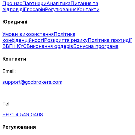
Про нас
Партнери
Аналітика
Питання та
відповіді
Глосарій
Регулювання
Контакти
Юридичні
Умови використання
Політика
конфіденційності
Розкриття ризику
Політика протидії
ВВП і KYC
Виконання ордерів
Бонусна програма
Контакти
Email:
support@gccbrokers.com
Tel:
+971 4 549 0408
Регулювання