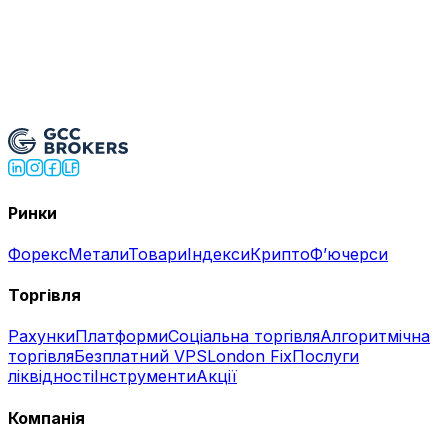
Спробувати демо-рахунок
Відкрити реальний рахунок
→
Ринки
Форекс
Метали
Товари
Індекси
Крипто
Фʼючерси
Торгівля
Рахунки
Платформи
Соціальна торгівля
Алгоритмічна
торгівля
Безплатний VPS
London Fix
Послуги
ліквідності
Інструменти
Акції
Компанія