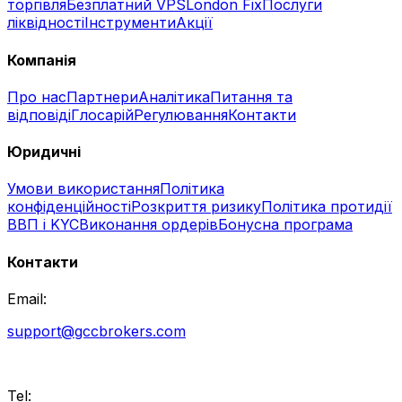
торгівля
Безплатний VPS
London Fix
Послуги
ліквідності
Інструменти
Акції
Компанія
Про нас
Партнери
Аналітика
Питання та
відповіді
Глосарій
Регулювання
Контакти
Юридичні
Умови використання
Політика
конфіденційності
Розкриття ризику
Політика протидії
ВВП і KYC
Виконання ордерів
Бонусна програма
Контакти
Email:
support@gccbrokers.com
Tel: