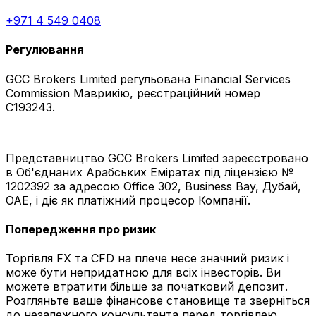
+971 4 549 0408
Регулювання
GCC Brokers Limited регульована Financial Services
Commission Маврикію, реєстраційний номер
C193243.
Представництво GCC Brokers Limited зареєстровано
в Об'єднаних Арабських Еміратах під ліцензією №
1202392 за адресою Office 302, Business Bay, Дубай,
ОАЕ, і діє як платіжний процесор Компанії.
Попередження про ризик
Торгівля FX та CFD на плече несе значний ризик і
може бути непридатною для всіх інвесторів. Ви
можете втратити більше за початковий депозит.
Розгляньте ваше фінансове становище та зверніться
до незалежного консультанта перед торгівлею.