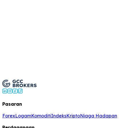
pengaruhi harga indeks?
viden pada CFD indeks?
Trade Indices Now
Pasaran
Forex
Logam
Komoditi
Indeks
Kripto
Niaga Hadapan
Perdagangan