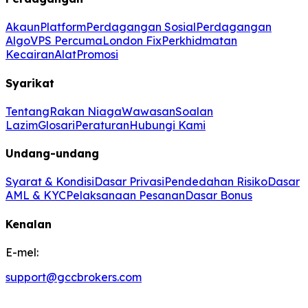
Akaun
Platform
Perdagangan Sosial
Perdagangan
Algo
VPS Percuma
London Fix
Perkhidmatan
Kecairan
Alat
Promosi
Syarikat
Tentang
Rakan Niaga
Wawasan
Soalan
Lazim
Glosari
Peraturan
Hubungi Kami
Undang-undang
Syarat & Kondisi
Dasar Privasi
Pendedahan Risiko
Dasar
AML & KYC
Pelaksanaan Pesanan
Dasar Bonus
Kenalan
E-mel:
support@gccbrokers.com