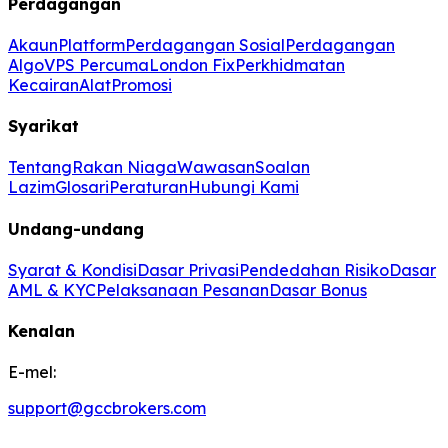
Perdagangan
Akaun
Platform
Perdagangan Sosial
Perdagangan
Algo
VPS Percuma
London Fix
Perkhidmatan
Kecairan
Alat
Promosi
Syarikat
Tentang
Rakan Niaga
Wawasan
Soalan
Lazim
Glosari
Peraturan
Hubungi Kami
Undang-undang
Syarat & Kondisi
Dasar Privasi
Pendedahan Risiko
Dasar
AML & KYC
Pelaksanaan Pesanan
Dasar Bonus
Kenalan
E-mel:
support@gccbrokers.com