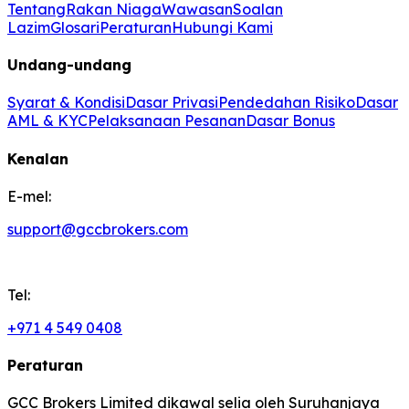
Tentang
Rakan Niaga
Wawasan
Soalan
Lazim
Glosari
Peraturan
Hubungi Kami
Undang-undang
Syarat & Kondisi
Dasar Privasi
Pendedahan Risiko
Dasar
AML & KYC
Pelaksanaan Pesanan
Dasar Bonus
Kenalan
E-mel:
support@gccbrokers.com
Tel:
+971 4 549 0408
Peraturan
GCC Brokers Limited dikawal selia oleh Suruhanjaya