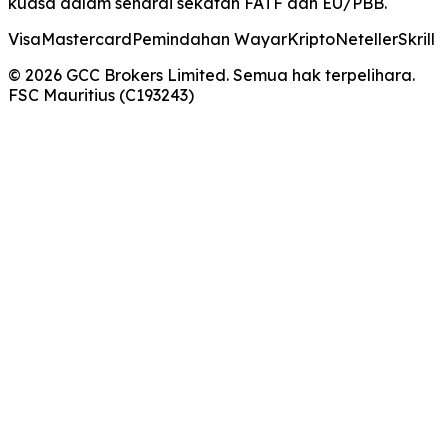
kuasa dalam senarai sekatan FATF dan EU/PBB.
Visa
Mastercard
Pemindahan Wayar
Kripto
Neteller
Skrill
© 2026 GCC Brokers Limited. Semua hak terpelihara.
FSC Mauritius (C193243)