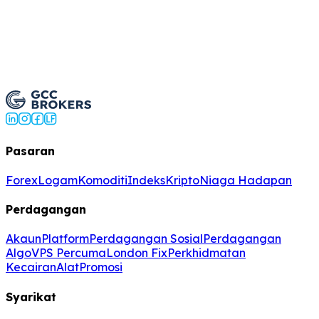
Coba Akaun Demo
→
Buka Akaun Langsung
Pasaran
Forex
Logam
Komoditi
Indeks
Kripto
Niaga Hadapan
Perdagangan
Akaun
Platform
Perdagangan Sosial
Perdagangan
Algo
VPS Percuma
London Fix
Perkhidmatan
Kecairan
Alat
Promosi
Syarikat