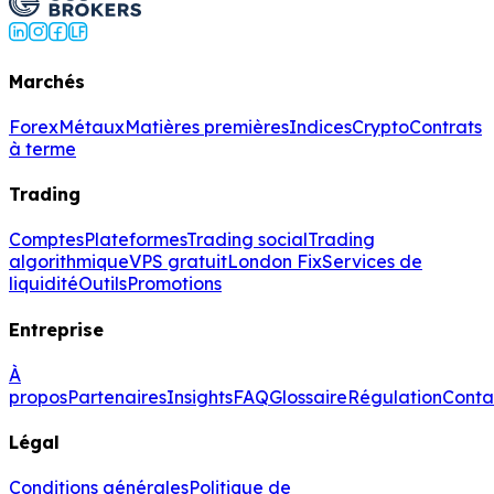
Marchés
Forex
Métaux
Matières premières
Indices
Crypto
Contrats
à terme
Trading
Comptes
Plateformes
Trading social
Trading
algorithmique
VPS gratuit
London Fix
Services de
liquidité
Outils
Promotions
Entreprise
À
propos
Partenaires
Insights
FAQ
Glossaire
Régulation
Conta
Légal
Conditions générales
Politique de