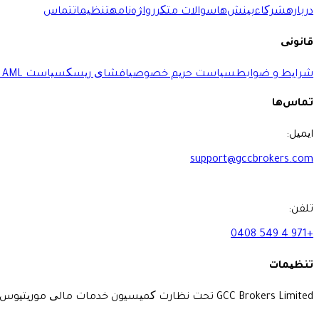
درباره
شرکاء
بینش‌ها
سوالات متکرر
واژه‌نامه
تنظیمات
تماس
قانونی
شرایط و ضوابط
سیاست حریم خصوصی
افشای ریسک
سیاست AML و KYC
تماس‌ها
ایمیل:
support@gccbrokers.com
تلفن:
+971 4 549 0408
تنظیمات
GCC Brokers Limited تحت نظارت کمیسیون خدمات مالی موریتیوس، شماره ثبت C193243 است.