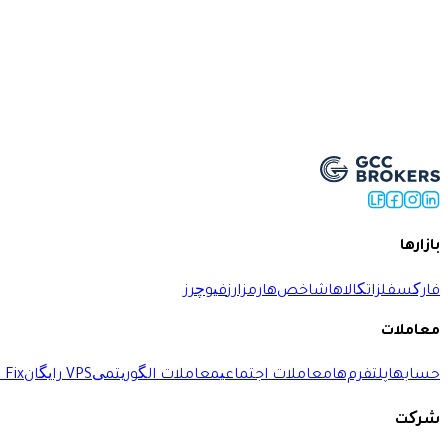
Open Live Account
بازارها
فارکس
فلزات
کالاها
شاخص‌ها
رمزارز
فیوچرز
معاملات
حسابها
پلتفرم‌ها
معاملات اجتماعی
معاملات الگوریتمی
VPS رایگان
 Fix
شرکت