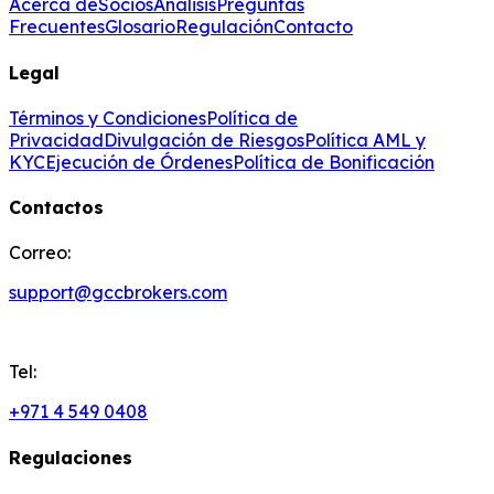
Acerca de
Socios
Análisis
Preguntas
Frecuentes
Glosario
Regulación
Contacto
Legal
Términos y Condiciones
Política de
Privacidad
Divulgación de Riesgos
Política AML y
KYC
Ejecución de Órdenes
Política de Bonificación
Contactos
Correo:
support@gccbrokers.com
Tel:
+971 4 549 0408
Regulaciones