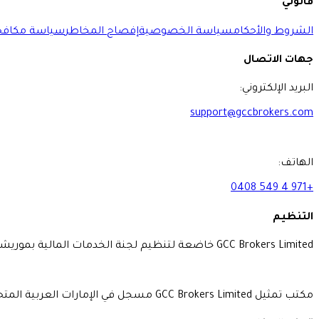
قانوني
الشروط والأحكام
سياسة الخصوصية
إفصاح المخاطر
سياسة مكافحة
جهات الاتصال
البريد الإلكتروني:
support@gccbrokers.com
الهاتف:
+971 4 549 0408
التنظيم
GCC Brokers Limited خاضعة لتنظيم لجنة الخدمات المالية بموريشيوس، رقم التسجيل C193243.
مكتب تمثيل GCC Brokers Limited مسجل في الإمارات العربية المتحدة برخصة رقم 1202392 في المكتب 302، Business Bay، دبي، الإمارات العربية المتحدة، ويعمل كمعالج دفع للشركة.