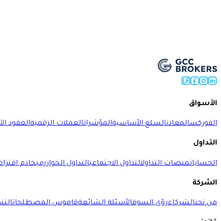
فتح حساب حي
الأسواق
الفوركس
المعادن
السلع الأساسية
المؤشرات
العملات الرقمية
العقود الآ
التداول
الحسابات
منصات التداول
التداول الاجتماعي
التداول الخوارزمي
خادم افترا
الشركة
من نحن
الشركاء
رؤى السوق
الأسئلة الشائعة
قاموس المصطلحات
التن