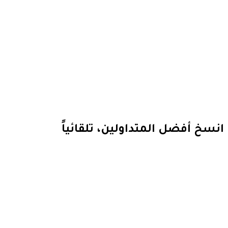
انسخ أفضل المتداولين، تلقائياً
ابدأ نسخ التداول
كن مزود خد