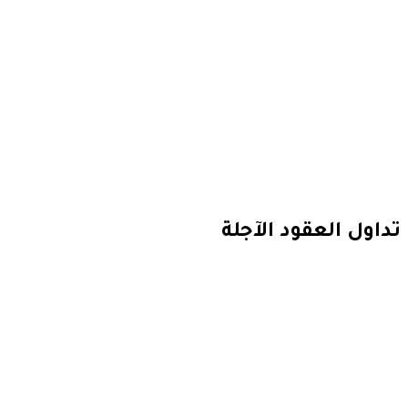
تداول العقود الآجلة
ابدأ التداول
جرب حساب تجريبي