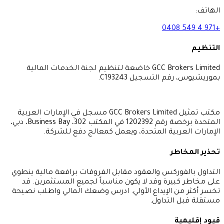
GCC Brokers Limited خاضعة لتنظيم لجنة الخدمات المالية
التسجيل C193243.
مكتب تمثيل GCC Brokers Limited مسجل في الإمارات العربية
المتحدة برخصة رقم 1202392 في المكتب 302، Business Bay، دبي،
ربية المتحدة، ويعمل كمعالج دفع للشركة.
ر
وركس والعقود مقابل الفروقات برافعة مالية ينطوي
يرة وقد لا يكون مناسباً لجميع المستثمرين. قد
 الإيداع الأولي. ادرس وضعك المالي واطلب نصيحة
لتداول.