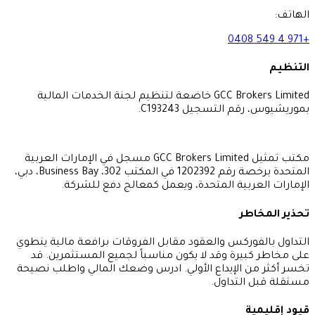
GCC Brokers Limited خاضعة لتنظيم لجنة الخدمات المالية
التسجيل C193243.
مكتب تمثيل GCC Brokers Limited مسجل في الإمارات العربية
المتحدة برخصة رقم 1202392 في المكتب 302، Business Bay، دبي،
ربية المتحدة، ويعمل كمعالج دفع للشركة.
ر
وركس والعقود مقابل الفروقات برافعة مالية ينطوي
يرة وقد لا يكون مناسباً لجميع المستثمرين. قد
 الإيداع الأولي. ادرس وضعك المالي واطلب نصيحة
لتداول.