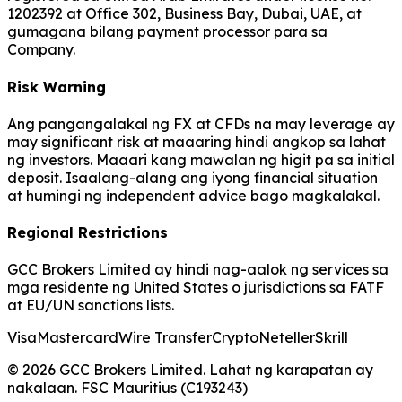
1202392 at Office 302, Business Bay, Dubai, UAE, at
gumagana bilang payment processor para sa
Company.
Risk Warning
Ang pangangalakal ng FX at CFDs na may leverage ay
may significant risk at maaaring hindi angkop sa lahat
ng investors. Maaari kang mawalan ng higit pa sa initial
deposit. Isaalang-alang ang iyong financial situation
at humingi ng independent advice bago magkalakal.
Regional Restrictions
GCC Brokers Limited ay hindi nag-aalok ng services sa
mga residente ng United States o jurisdictions sa FATF
at EU/UN sanctions lists.
Visa
Mastercard
Wire Transfer
Crypto
Neteller
Skrill
© 2026 GCC Brokers Limited. Lahat ng karapatan ay
nakalaan. FSC Mauritius (C193243)