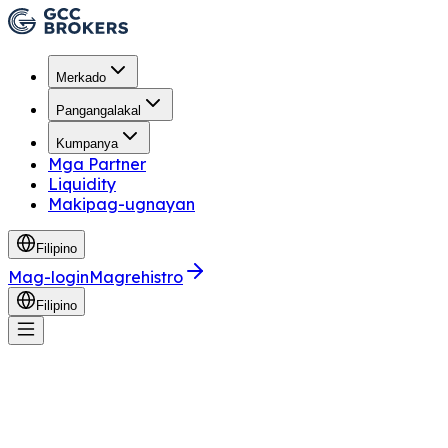
Merkado
Pangangalakal
Kumpanya
Mga Partner
Liquidity
Makipag-ugnayan
Filipino
Mag-login
Magrehistro
Filipino