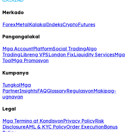
Merkado
Forex
Metal
Kalakal
Indeks
Crypto
Futures
Pangangalakal
Mga Account
Platform
Social Trading
Algo
Trading
Libreng VPS
London Fix
Liquidity Services
Mga
Tool
Mga Promosyon
Kumpanya
Tungkol
Mga
Partner
Insights
FAQ
Glossary
Regulasyon
Makipag-
ugnayan
Legal
Mga Termino at Kondisyon
Privacy Policy
Risk
Disclosure
AML & KYC Policy
Order Execution
Bonus