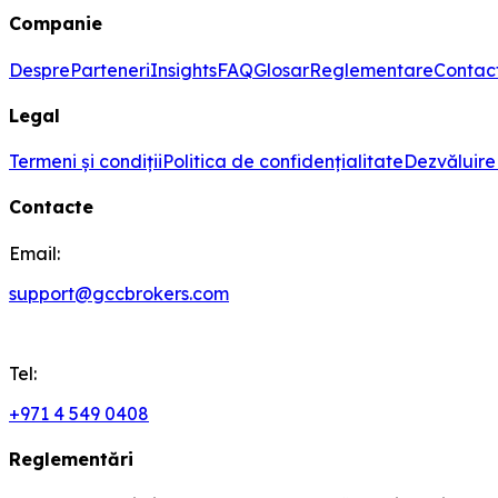
Companie
Despre
Parteneri
Insights
FAQ
Glosar
Reglementare
Contac
Legal
Termeni și condiții
Politica de confidențialitate
Dezvăluire 
Contacte
Email:
support@gccbrokers.com
Tel:
+971 4 549 0408
Reglementări