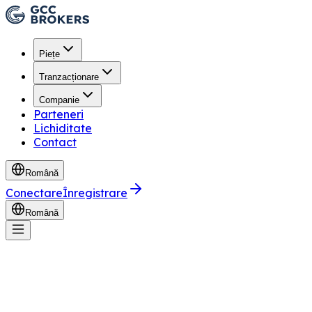
Piețe
Tranzacționare
Companie
Parteneri
Lichiditate
Contact
Română
Conectare
Înregistrare
Română