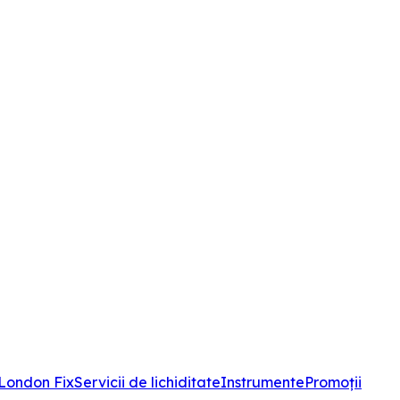
London Fix
Servicii de lichiditate
Instrumente
Promoții