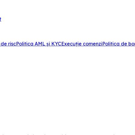
t
de risc
Politica AML și KYC
Execuție comenzi
Politica de b