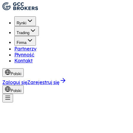
Rynki
Trading
Firma
Partnerzy
Płynność
Kontakt
Polski
Zaloguj się
Zarejestruj się
Polski