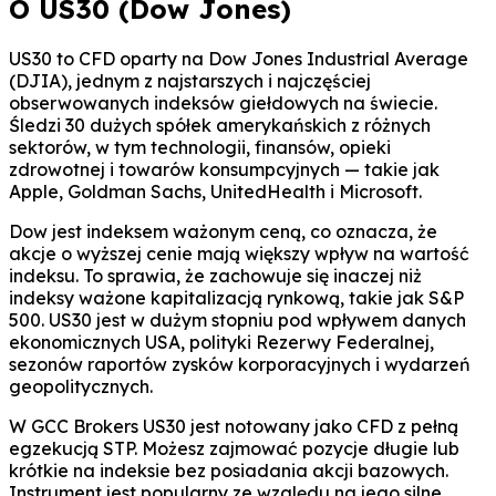
O US30 (Dow Jones)
US30 to CFD oparty na Dow Jones Industrial Average
(DJIA), jednym z najstarszych i najczęściej
obserwowanych indeksów giełdowych na świecie.
Śledzi 30 dużych spółek amerykańskich z różnych
sektorów, w tym technologii, finansów, opieki
zdrowotnej i towarów konsumpcyjnych — takie jak
Apple, Goldman Sachs, UnitedHealth i Microsoft.
Dow jest indeksem ważonym ceną, co oznacza, że
akcje o wyższej cenie mają większy wpływ na wartość
indeksu. To sprawia, że zachowuje się inaczej niż
indeksy ważone kapitalizacją rynkową, takie jak S&P
500. US30 jest w dużym stopniu pod wpływem danych
ekonomicznych USA, polityki Rezerwy Federalnej,
sezonów raportów zysków korporacyjnych i wydarzeń
geopolitycznych.
W GCC Brokers US30 jest notowany jako CFD z pełną
egzekucją STP. Możesz zajmować pozycje długie lub
krótkie na indeksie bez posiadania akcji bazowych.
Instrument jest popularny ze względu na jego silne