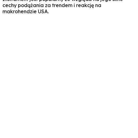
cechy podążania za trendem i reakcję na
makrohendzie USA.
iny handlu US30?
nica między US30 a S&P 500?
ócić US30?
 cenę US30?
 finansowa jest dostępna dla handlu indeksami?