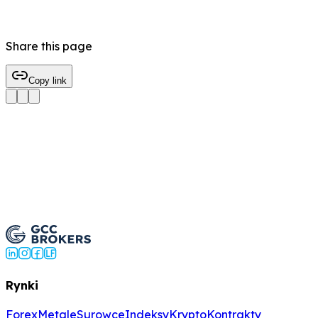
Share this page
Copy link
Handluj US30 Teraz
Rynki
Forex
Metale
Surowce
Indeksy
Krypto
Kontrakty