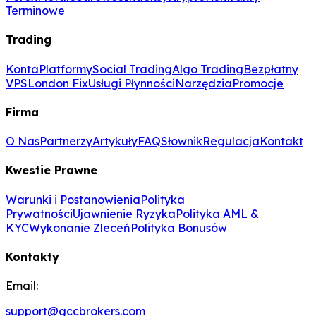
Terminowe
Trading
Konta
Platformy
Social Trading
Algo Trading
Bezpłatny
VPS
London Fix
Usługi Płynności
Narzędzia
Promocje
Firma
O Nas
Partnerzy
Artykuły
FAQ
Słownik
Regulacja
Kontakt
Kwestie Prawne
Warunki i Postanowienia
Polityka
Prywatności
Ujawnienie Ryzyka
Polityka AML &
KYC
Wykonanie Zleceń
Polityka Bonusów
Kontakty
Email:
support@gccbrokers.com