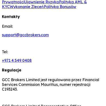
Prywatności
Ujawnienie Ryzyka
Polityka AML &
KYC
Wykonanie Zleceń
Polityka Bonusów
Kontakty
Email:
support@gccbrokers.com
Tel:
+971 4 549 0408
Regulacje
GCC Brokers Limited jest regulowana przez Financial
Services Commission Mauritius, numer rejestracji
C193243.