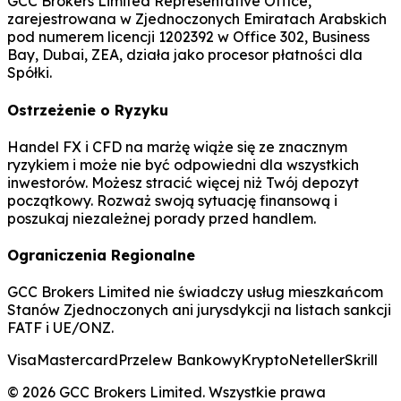
GCC Brokers Limited Representative Office,
zarejestrowana w Zjednoczonych Emiratach Arabskich
pod numerem licencji 1202392 w Office 302, Business
Bay, Dubai, ZEA, działa jako procesor płatności dla
Spółki.
Ostrzeżenie o Ryzyku
Handel FX i CFD na marżę wiąże się ze znacznym
ryzykiem i może nie być odpowiedni dla wszystkich
inwestorów. Możesz stracić więcej niż Twój depozyt
początkowy. Rozważ swoją sytuację finansową i
poszukaj niezależnej porady przed handlem.
Ograniczenia Regionalne
GCC Brokers Limited nie świadczy usług mieszkańcom
Stanów Zjednoczonych ani jurysdykcji na listach sankcji
FATF i UE/ONZ.
Visa
Mastercard
Przelew Bankowy
Krypto
Neteller
Skrill
© 2026 GCC Brokers Limited. Wszystkie prawa