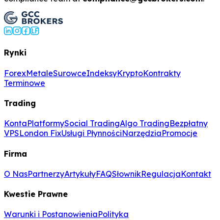
Rynki
Forex
Metale
Surowce
Indeksy
Krypto
Kontrakty
Terminowe
Trading
Konta
Platformy
Social Trading
Algo Trading
Bezpłatny
VPS
London Fix
Usługi Płynności
Narzędzia
Promocje
Firma
O Nas
Partnerzy
Artykuły
FAQ
Słownik
Regulacja
Kontakt
Kwestie Prawne
Warunki i Postanowienia
Polityka