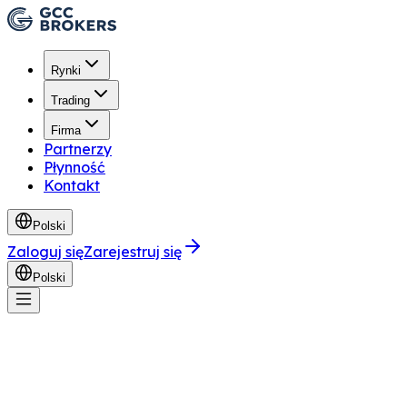
Rynki
Trading
Firma
Partnerzy
Płynność
Kontakt
Polski
Zaloguj się
Zarejestruj się
Polski