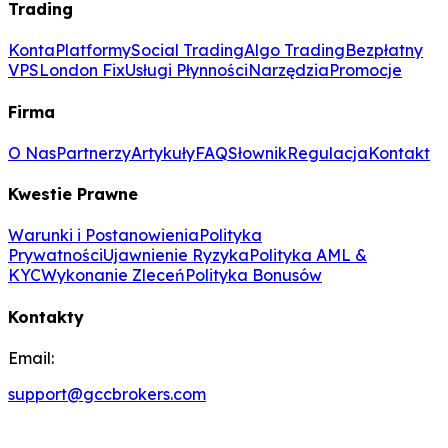
Trading
Konta
Platformy
Social Trading
Algo Trading
Bezpłatny
VPS
London Fix
Usługi Płynności
Narzędzia
Promocje
Firma
O Nas
Partnerzy
Artykuły
FAQ
Słownik
Regulacja
Kontakt
Kwestie Prawne
Warunki i Postanowienia
Polityka
Prywatności
Ujawnienie Ryzyka
Polityka AML &
KYC
Wykonanie Zleceń
Polityka Bonusów
Kontakty
Email:
support@gccbrokers.com