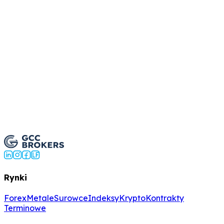
 są CFD-y na towary?
wać towarów do zabezpieczenia?
Trade Commodities Now
Rynki
Forex
Metale
Surowce
Indeksy
Krypto
Kontrakty
Terminowe