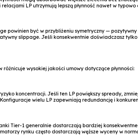
 relacjami LP utrzymują lepszą płynność nawet w typowo 
e powinien być w przybliżeniu symetryczny — pozytywny s
gatywny slippage. Jeśli konsekwentnie doświadczasz tylk
ów różnicuje wysokiej jakości umowy dotyczące płynności:
yzyko koncentracji. Jeśli ten LP powiększy spready, zmn
. Konfiguracje wielu LP zapewniają redundancję i konkuren
anki Tier-1 generalnie dostarczają bardziej konsekwentne
matorzy rynku często dostarczają węższe wyceny w norm