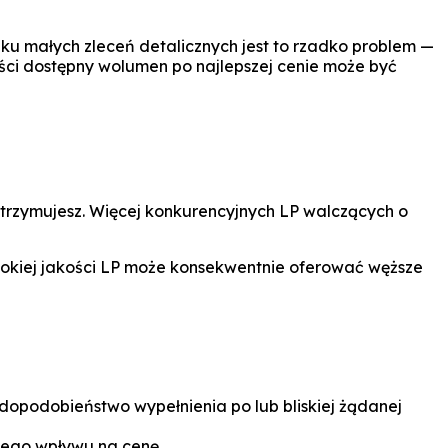
u małych zleceń detalicznych jest to rzadko problem —
ości dostępny wolumen po najlepszej cenie może być
trzymujesz. Więcej konkurencyjnych LP walczących o
okiej jakości LP może konsekwentnie oferować węższe
dopodobieństwo wypełnienia po lub bliskiej żądanej
cego wpływu na cenę