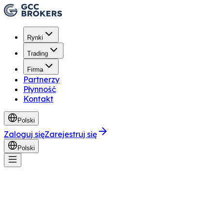
Rynki
Trading
Firma
Partnerzy
Płynność
Kontakt
Polski
Zaloguj się
Zarejestruj się
Polski