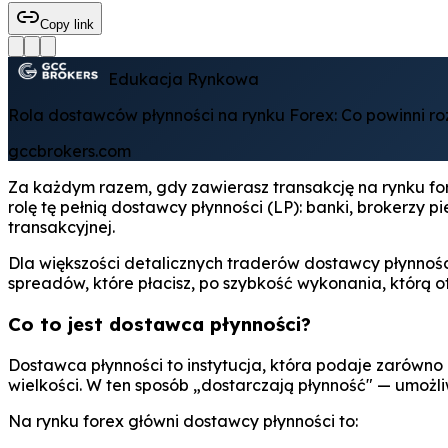
Copy link
Edukacja Rynkowa
Rola dostawców płynności na rynku Forex: Co powinni r
gccbrokers.com
Za każdym razem, gdy zawierasz transakcję na rynku for
rolę tę pełnią dostawcy płynności (LP): banki, brokerzy
transakcyjnej.
Dla większości detalicznych traderów dostawcy płynnoś
spreadów, które płacisz, po szybkość wykonania, którą ot
Co to jest dostawca płynności?
Dostawca płynności to instytucja, która podaje zarówno 
wielkości. W ten sposób „dostarczają płynność" — umoż
Na rynku forex główni dostawcy płynności to: