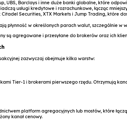
p, UBS, Barclays i inne duże banki globalne, które odpo
świadczą usługi kredytowe i rozrachunkowe, łącząc mniej
k Citadel Securities, XTX Markets i Jump Trading, które
zają płynność w określonych parach walut, szczególnie w
eny są agregowane i przesyłane do brokerów oraz ich klie
ch
sakcyjnej zazwyczaj obejmuje kilka warstw:
kami Tier-1 i brokerami pierwszego rzędu. Otrzymują kana
dnictwem platform agregacyjnych lub mostów, które łączą 
ożony kanał cenowy.