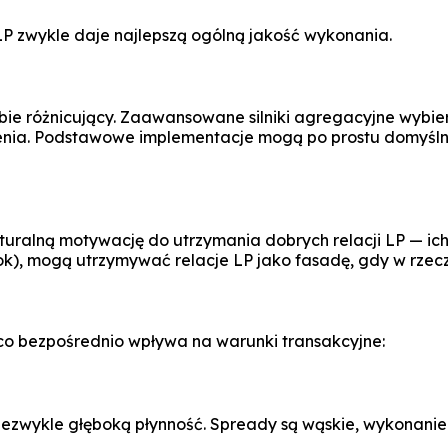
 zwykle daje najlepszą ogólną jakość wykonania.
sobie różnicujący. Zaawansowane silniki agregacyjne wybie
nienia. Podstawowe implementacje mogą po prostu domyśln
turalną motywację do utrzymania dobrych relacji LP — ic
ook), mogą utrzymywać relacje LP jako fasadę, gdy w rzec
, co bezpośrednio wpływa na warunki transakcyjne:
wykle głęboką płynność. Spready są wąskie, wykonanie je