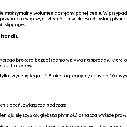
je maksymalny wolumen dostępny po tej cenie. W przypadk
przypadku większych zleceń lub w okresach niskiej płynn
b slippage.
 handlu
wojego brokera bezpośrednio wpływa na spready, które o
 dla traderów.
ylko wycenę tego LP. Broker agregujący ceny od 10+ wys
ch zleceń, zwłaszcza podczas:
eniają się szybko, głębsza płynność oznacza wyższe praw
płynności mogą absorbować większe zlecenia bez znaczą