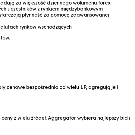
wiadają za większość dziennego wolumenu forex
szych uczestników z rynkiem międzybankowym
 dostarczają płynność za pomocą zaawansowanej
 walutach rynków wschodzących
ntów.
ły cenowe bezpośrednio od wielu LP, agregują je i
ceny z wielu źródeł. Aggregator wybiera najlepszy bid i