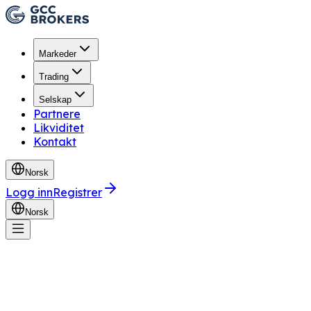
Markeder
Trading
Selskap
Partnere
Likviditet
Kontakt
Norsk
Logg inn
Registrer
Norsk