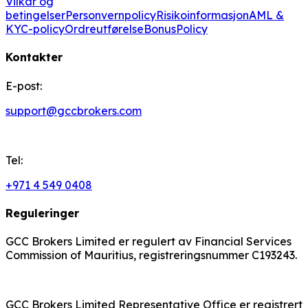
Vilkår og
betingelser
Personvernpolicy
Risikoinformasjon
AML &
KYC-policy
Ordreutførelse
BonusPolicy
Kontakter
E-post:
support@gccbrokers.com
Tel:
+971 4 549 0408
Reguleringer
GCC Brokers Limited er regulert av Financial Services
Commission of Mauritius, registreringsnummer C193243.
GCC Brokers Limited Representative Office er registrert