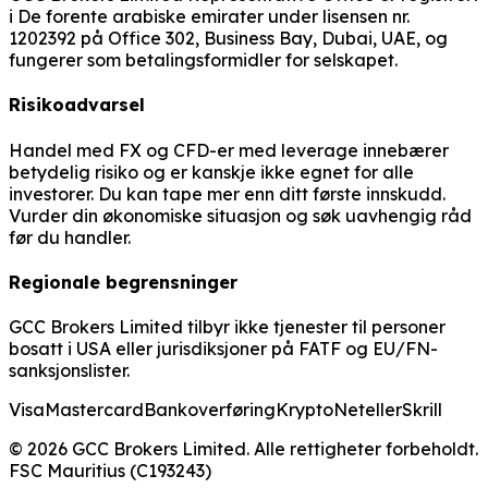
i De forente arabiske emirater under lisensen nr.
1202392 på Office 302, Business Bay, Dubai, UAE, og
fungerer som betalingsformidler for selskapet.
Risikoadvarsel
Handel med FX og CFD-er med leverage innebærer
betydelig risiko og er kanskje ikke egnet for alle
investorer. Du kan tape mer enn ditt første innskudd.
Vurder din økonomiske situasjon og søk uavhengig råd
før du handler.
Regionale begrensninger
GCC Brokers Limited tilbyr ikke tjenester til personer
bosatt i USA eller jurisdiksjoner på FATF og EU/FN-
sanksjonslister.
Visa
Mastercard
Bankoverføring
Krypto
Neteller
Skrill
© 2026 GCC Brokers Limited. Alle rettigheter forbeholdt.
FSC Mauritius (C193243)