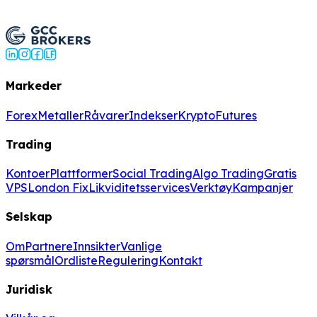
Be om fiksekstilgang
Markeder
Forex
Metaller
Råvarer
Indekser
Krypto
Futures
Trading
Kontoer
Plattformer
Social Trading
Algo Trading
Gratis
VPS
London Fix
Likviditetsservices
Verktøy
Kampanjer
Selskap
Om
Partnere
Innsikter
Vanlige
spørsmål
Ordliste
Regulering
Kontakt
Juridisk