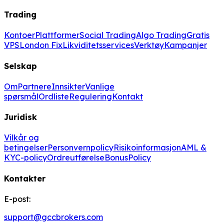
Trading
Kontoer
Plattformer
Social Trading
Algo Trading
Gratis
VPS
London Fix
Likviditetsservices
Verktøy
Kampanjer
Selskap
Om
Partnere
Innsikter
Vanlige
spørsmål
Ordliste
Regulering
Kontakt
Juridisk
Vilkår og
betingelser
Personvernpolicy
Risikoinformasjon
AML &
KYC-policy
Ordreutførelse
BonusPolicy
Kontakter
E-post:
support@gccbrokers.com