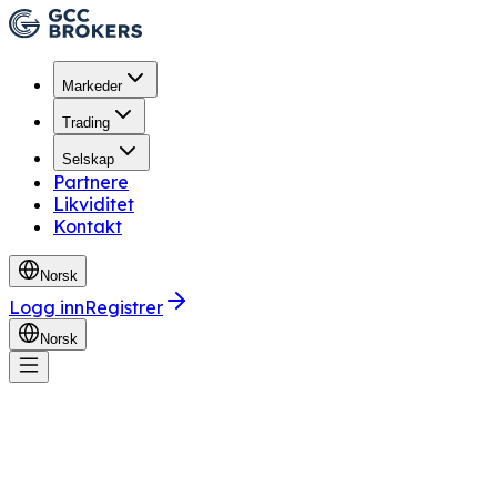
Markeder
Trading
Selskap
Partnere
Likviditet
Kontakt
Norsk
Logg inn
Registrer
Norsk