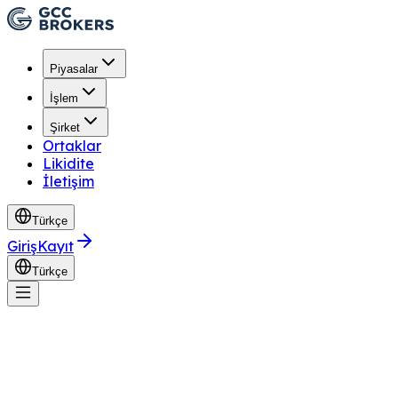
Piyasalar
İşlem
Şirket
Ortaklar
Likidite
İletişim
Türkçe
Giriş
Kayıt
Türkçe