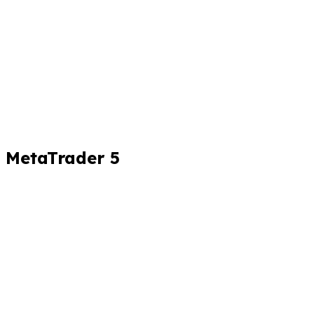
MetaTrader 5
Masaüstü için İndir
Web Te