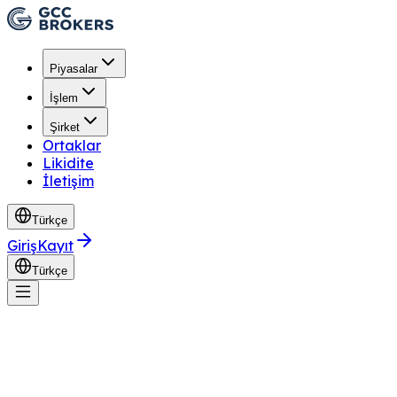
Piyasalar
İşlem
Şirket
Ortaklar
Likidite
İletişim
Türkçe
Giriş
Kayıt
Türkçe