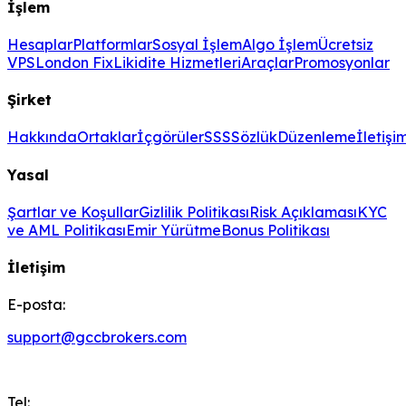
İşlem
Hesaplar
Platformlar
Sosyal İşlem
Algo İşlem
Ücretsiz
VPS
London Fix
Likidite Hizmetleri
Araçlar
Promosyonlar
Şirket
Hakkında
Ortaklar
İçgörüler
SSS
Sözlük
Düzenleme
İletişi
Yasal
Şartlar ve Koşullar
Gizlilik Politikası
Risk Açıklaması
KYC
ve AML Politikası
Emir Yürütme
Bonus Politikası
İletişim
E-posta:
support@gccbrokers.com
Tel: