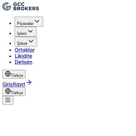
Piyasalar
İşlem
Şirket
Ortaklar
Likidite
İletişim
Türkçe
Giriş
Kayıt
Türkçe