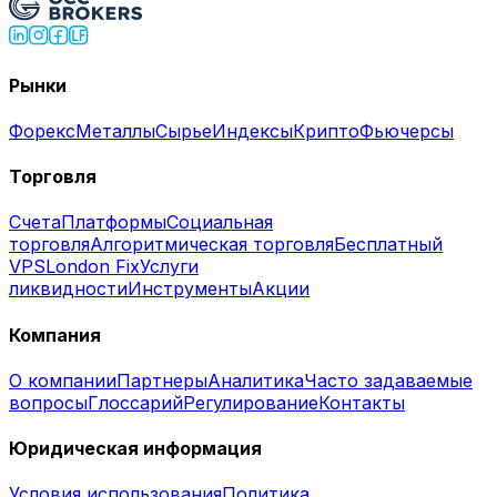
Рынки
Форекс
Металлы
Сырье
Индексы
Крипто
Фьючерсы
Торговля
Счета
Платформы
Социальная
торговля
Алгоритмическая торговля
Бесплатный
VPS
London Fix
Услуги
ликвидности
Инструменты
Акции
Компания
О компании
Партнеры
Аналитика
Часто задаваемые
вопросы
Глоссарий
Регулирование
Контакты
Юридическая информация
Условия использования
Политика