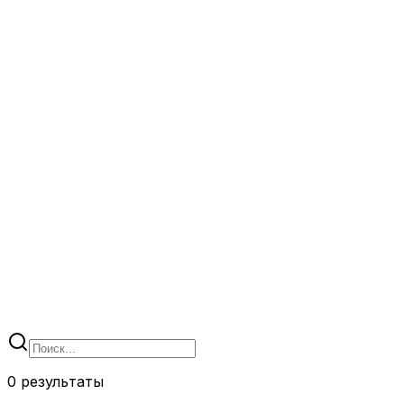
Начать торговлю
Попробовать демо-счет
0
результаты