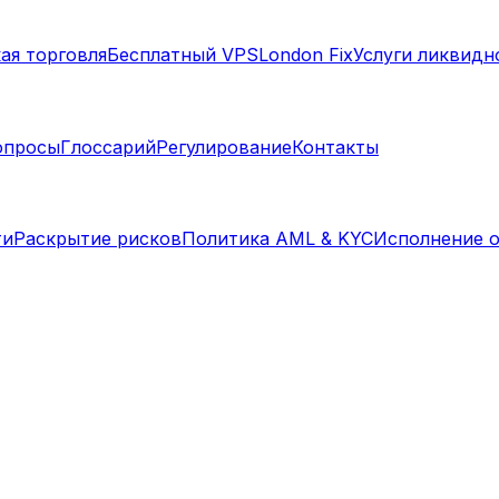
ая торговля
Бесплатный VPS
London Fix
Услуги ликвидн
опросы
Глоссарий
Регулирование
Контакты
ти
Раскрытие рисков
Политика AML & KYC
Исполнение 