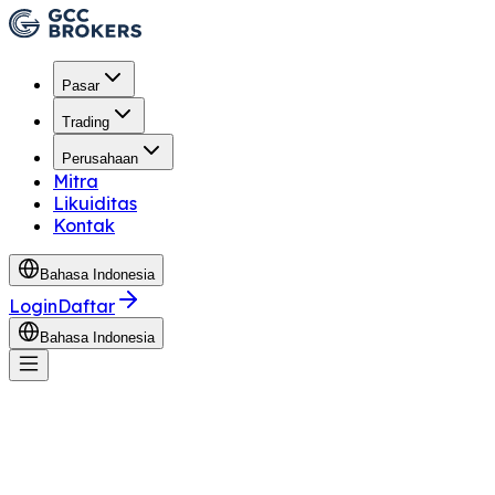
Pasar
Trading
Perusahaan
Mitra
Likuiditas
Kontak
Bahasa Indonesia
Login
Daftar
Bahasa Indonesia