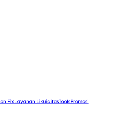
on Fix
Layanan Likuiditas
Tools
Promosi