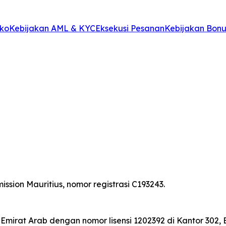
iko
Kebijakan AML & KYC
Eksekusi Pesanan
Kebijakan Bonu
ssion Mauritius, nomor registrasi C193243.
 Emirat Arab dengan nomor lisensi 1202392 di Kantor 302,