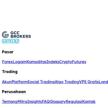
Buka Akun Live
Pasar
Forex
Logam
Komoditas
Indeks
Crypto
Futures
Trading
Akun
Platform
Social Trading
Algo Trading
VPS Gratis
Lond
Perusahaan
Tentang
Mitra
Insights
FAQ
Glossary
Regulasi
Kontak