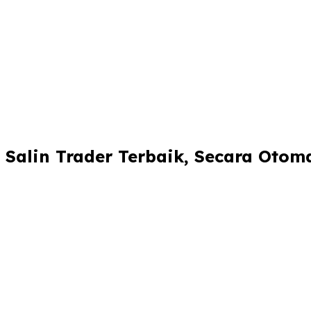
Salin Trader Terbaik, Secara Otom
Mulai Copy Trading
Jadila