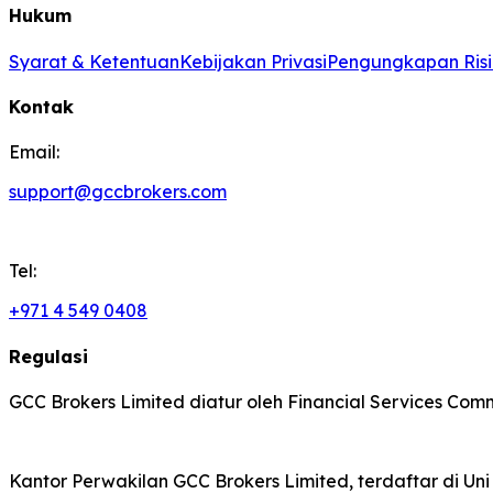
Hukum
Syarat & Ketentuan
Kebijakan Privasi
Pengungkapan Ris
Kontak
Email:
support@gccbrokers.com
Tel:
+971 4 549 0408
Regulasi
GCC Brokers Limited diatur oleh Financial Services Commi
Kantor Perwakilan GCC Brokers Limited, terdaftar di Uni