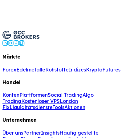
Werden Sie ein Partner
Märkte
Forex
Edelmetalle
Rohstoffe
Indizes
Krypto
Futures
Handel
Konten
Plattformen
Social Trading
Algo
Trading
Kostenloser VPS
London
Fix
Liquiditätsdienste
Tools
Aktionen
Unternehmen
Über uns
Partner
Insights
Häufig gestellte