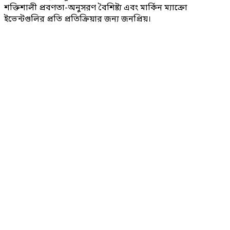
শক্তিশালী প্রবণতা-অনুসরণ বৈশিষ্ট্য এবং মার্কিন ম্যাক্রো
ইভেন্টগুলির প্রতি প্রতিক্রিয়ার জন্য জনপ্রিয়।
ডিং ঘন্টা কী?
0 এর মধ্যে পার্থক্য কী?
ষিপ্ত করতে পারি?
লিত করে?
ন্য কী লিভারেজ উপলব্ধ?