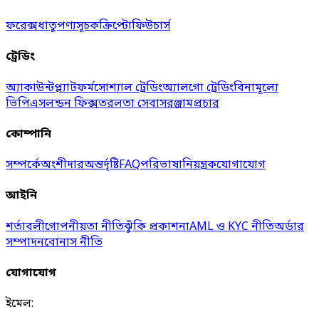
ফরেক্স
ধাতু
পণ্য
সূচক
ক্রিপ্টো
ফিউচার্স
ট্রেডিং
অ্যাকাউন্ট
প্ল্যাটফর্ম
সোশ্যাল ট্রেডিং
অ্যালগো ট্রেডিং
বিনামূল্যে
ভিপিএস
লন্ডন ফিক্স
তরলতা সেবা
সরঞ্জাম
প্রচার
কোম্পানি
সম্পর্কে
অংশীদার
অন্তর্দৃষ্টি
FAQ
পরিভাষা
নিয়ন্ত্রক
যোগাযোগ
আইনি
শর্তাবলী
গোপনীয়তা নীতি
ঝুঁকি প্রকাশনা
AML ও KYC নীতি
অর্ডার
সম্পাদন
বোনাস নীতি
যোগাযোগ
ইমেল: