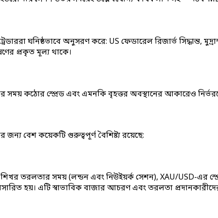
রেডাররা ঘনিষ্ঠভাবে অনুসরণ করে: US ফেডারেল রিজার্ভ সিদ্ধান্ত, মুদ্
ের প্রকৃত মূল্য থাকে।
্টার সময় কঠোর স্প্রেড এবং এমনকি বৃহত্তর অবস্থানের আকারেও নির্ভর
ন্য বেশ কয়েকটি গুরুত্বপূর্ণ বৈশিষ্ট্য রয়েছে:
রে। শিখর তরলতার সময় (লন্ডন এবং নিউইয়র্ক সেশন), XAU/USD-এর
ড প্রসারিত হয়। এটি স্বাভাবিক বাজার আচরণ এবং তরলতা প্রদানকারীদে