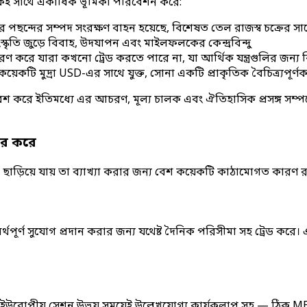
ি একই সাথে একাধিক ভূমিকা পরিবেশন করে:
ে পছন্দের সম্পদ সংরক্ষণ বাহন হয়েছে, বিশেষত তেল রাজস্ব চক্রের সাথ
ৃতি জুড়ে বিবাহ, উদযাপন এবং মাইলফলকের কেন্দ্রবিন্দু
সরণ করে যারা কখনো ট্রেড করতে পারে না, যা আর্থিক যন্ত্রগুলির জ
কটি মুদ্রা USD-এর সাথে যুক্ত, সোনা একটি প্রাকৃতিক বৈচিত্র্যপূর্
শ করে ইতিমধ্যে এর আচরণ, মূল্য চালক এবং ঐতিহাসিক প্রসঙ্গ সম্পর্কে
ার করে
 ছাড়িয়ে যায় তা ব্যাখ্যা করার জন্য বেশ কয়েকটি কাঠামোগত কারণ র
থপূর্ণ সুযোগ প্রদান করার জন্য যথেষ্ট দৈনিক পরিসীমা সহ ট্রেড করে। এক
ং ইউরোপীয় সেশন উভয় সময়েই উল্লেখযোগ্য কার্যকলাপ সহ — ঠিক MENA-