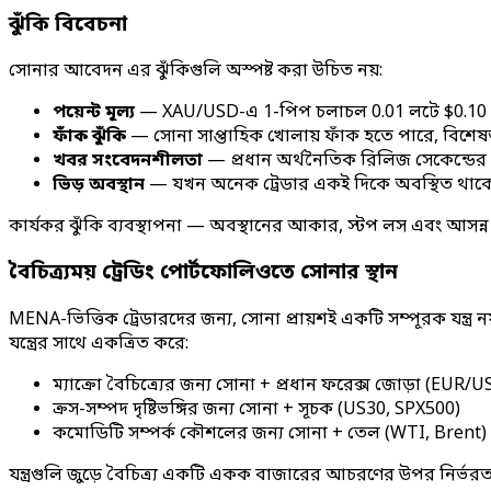
ঝুঁকি বিবেচনা
সোনার আবেদন এর ঝুঁকিগুলি অস্পষ্ট করা উচিত নয়:
পয়েন্ট মূল্য
— XAU/USD-এ 1-পিপ চলাচল 0.01 লটে $0.10 মূল্যব
ফাঁক ঝুঁকি
— সোনা সাপ্তাহিক খোলায় ফাঁক হতে পারে, বিশেষত 
খবর সংবেদনশীলতা
— প্রধান অর্থনৈতিক রিলিজ সেকেন্ডের ম
ভিড় অবস্থান
— যখন অনেক ট্রেডার একই দিকে অবস্থিত থাকে, 
কার্যকর ঝুঁকি ব্যবস্থাপনা — অবস্থানের আকার, স্টপ লস এবং আসন্ন 
বৈচিত্র্যময় ট্রেডিং পোর্টফোলিওতে সোনার স্থান
MENA-ভিত্তিক ট্রেডারদের জন্য, সোনা প্রায়শই একটি সম্পূরক যন্ত্র
যন্ত্রের সাথে একত্রিত করে:
ম্যাক্রো বৈচিত্র্যের জন্য সোনা + প্রধান ফরেক্স জোড়া (EUR
ক্রস-সম্পদ দৃষ্টিভঙ্গির জন্য সোনা + সূচক (US30, SPX500)
কমোডিটি সম্পর্ক কৌশলের জন্য সোনা + তেল (WTI, Brent)
যন্ত্রগুলি জুড়ে বৈচিত্র্য একটি একক বাজারের আচরণের উপর নির্ভরতা