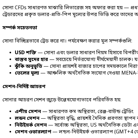
সোনা CFDs সাধারণত মাঝারি লিভারেজ সহ অফার করা হয় — প্রধান ফ
ট্রেডারদের প্রকৃত ডলার-প্রতি-পিপ মূল্যের উপর ভিত্তি করে তাদের
সম্পর্ক সচেতনতা
সোনা বিচ্ছিন্নভাবে ট্রেড করে না। পর্যবেক্ষণ করার মূল সম্পর্কগুলি:
USD শক্তি
— সোনা এবং ডলার সাধারণ নিয়ম হিসাবে বিপরীতভাবে স
বাস্তব সুদের হার
— সবচেয়ে নির্ভরযোগ্য দীর্ঘমেয়াদী চালক। যখ
ঝুঁকি অনুভূতি
— সোনা প্রায়শই বাজার চাপের সময়কালে নিরা
তেলের মূল্য
— আঞ্চলিক অর্থনৈতিক সংযোগ দেওয়া MENA-ভিত্ত
সেশন-নির্দিষ্ট আচরণ
সোনার আচরণ সেশন জুড়ে উল্লেখযোগ্যভাবে পরিবর্তিত হয়:
এশীয় সেশন
— সাধারণত কম অস্থিরতা, রেঞ্জ-বাউন্ড ট্রেডিং
লন্ডন সেশন
— অস্থিরতা বৃদ্ধি, প্রায়শই দৈনিক প্রবণতা স্থাপন
নিউইয়র্ক সেশন
— সর্বোচ্চ অস্থিরতা, US অর্থনৈতিক ডেটা এব
সেশন ওভারল্যাপ
— লন্ডন-নিউইয়র্ক ওভারল্যাপ (GMT+4 ত