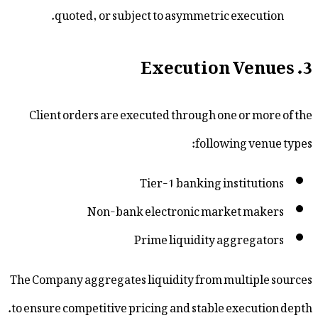
quoted, or subject to asymmetric exec
Client orders are executed through one or
following 
Tier-1 banking instit
Non-bank electronic market 
Prime liquidity aggre
The Company aggregates liquidity from multi
to ensure competitive pricing and stable exec