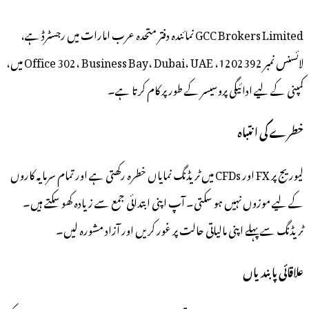
GCC Brokers Limited نمائندہ دفتر متحدہ عرب امارات میں رجسٹرڈ ہے،
لائسنس نمبر 1202392، Office 302، Business Bay، Dubai، UAE میں،
ئیگی پروسیسر کے طور پر کام کرتا ہے۔
ہ
لیوریج پر FX اور CFDs میں ٹریڈنگ نمایاں خطرہ رکھتی ہے اور تمام سرمایہ کاروں
یں ہو سکتی۔ آپ اپنی ابتدائی جمع سے زیادہ کھو سکتے ہیں۔
اپنی مالیاتی حالت پر غور کریں اور آزاد مشورہ لیں۔