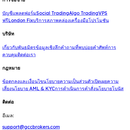
บัญชี
แพลตฟอร์ม
Social Trading
Algo Trading
VPS
ฟรี
London Fix
บริการสภาพคล่อง
เครื่องมือ
โปรโมชัน
บริษัท
เกี่ยวกับ
พันธมิตร
ข้อมูลเชิงลึก
คำถามที่พบบ่อย
คำศัพท์
การ
ควบคุม
ติดต่อเรา
กฎหมาย
ข้อตกลงและเงื่อนไข
นโยบายความเป็นส่วนตัว
เปิดเผยความ
เสี่ยง
นโยบาย AML & KYC
การดำเนินการคำสั่ง
นโยบายโบนัส
ติดต่อ
อีเมล:
support@gccbrokers.com