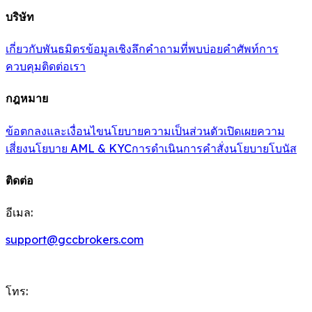
บริษัท
เกี่ยวกับ
พันธมิตร
ข้อมูลเชิงลึก
คำถามที่พบบ่อย
คำศัพท์
การ
ควบคุม
ติดต่อเรา
กฎหมาย
ข้อตกลงและเงื่อนไข
นโยบายความเป็นส่วนตัว
เปิดเผยความ
เสี่ยง
นโยบาย AML & KYC
การดำเนินการคำสั่ง
นโยบายโบนัส
ติดต่อ
อีเมล:
support@gccbrokers.com
โทร: