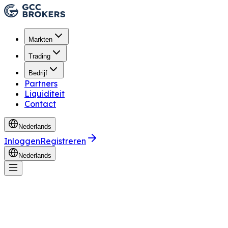
Markten
Trading
Bedrijf
Partners
Liquiditeit
Contact
Nederlands
Inloggen
Registreren
Nederlands