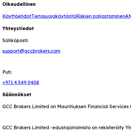
Oikeudellinen
Käyttöehdot
Tietosuojakäytäntö
Riskien paljastaminen
AM
Yhteystiedot
Sähköposti:
support@gccbrokers.com
Puh:
+971 4 549 0408
Säännökset
GCC Brokers Limited on Mauritiuksen Financial Services 
GCC Brokers Limited -edustajatoimisto on rekisteröity Yh