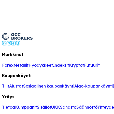
Open Live Account
Markkinat
Forex
Metallit
Hyödykkeet
Indeksit
Kryptot
Futuurit
Kaupankäynti
Tilit
Alustat
Sosiaalinen kaupankäynti
Algo-kaupankäynti
Yritys
Tietoa
Kumppanit
Sisällöt
UKK
Sanasto
Säännöstö
Yhteyde