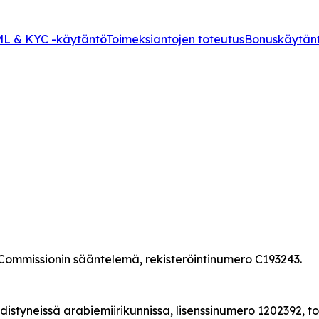
L & KYC -käytäntö
Toimeksiantojen toteutus
Bonuskäytän
Commissionin sääntelemä, rekisteröintinumero C193243.
distyneissä arabiemiirikunnissa, lisenssinumero 1202392, t