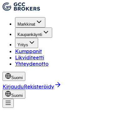
Markkinat
Kaupankäynti
Yritys
Kumppanit
Likviditeetti
Yhteydenotto
Suomi
Kirjaudu
Rekisteröidy
Suomi