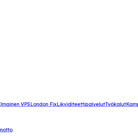
Ilmainen VPS
London Fix
Likviditeettipalvelut
Työkalut
Kamp
notto