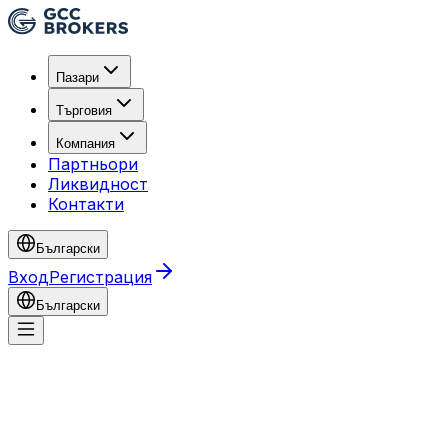
Пазари
Търговия
Компания
Партньори
Ликвидност
Контакти
Български
Вход
Регистрация
Български