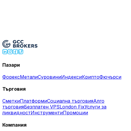
Опитайте демо сметката
→
Отворете живата сметка
Пазари
Форекс
Метали
Суровини
Индекси
Крипто
Фючърси
Търговия
Сметки
Платформи
Социална търговия
Алго
търговия
Безплатен VPS
London Fix
Услуги за
ликвидност
Инструменти
Промоции
Компания