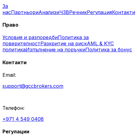
За
нас
Партньори
Анализи
ЧЗВ
Речник
Регулация
Контакти
Право
Условия и разпоредби
Политика за
поверителност
Разкритие на риск
AML & KYC
политика
Изпълнение на поръчки
Политика за бонус
Контакти
Email:
support@gccbrokers.com
Телефон:
+971 4 549 0408
Регулации